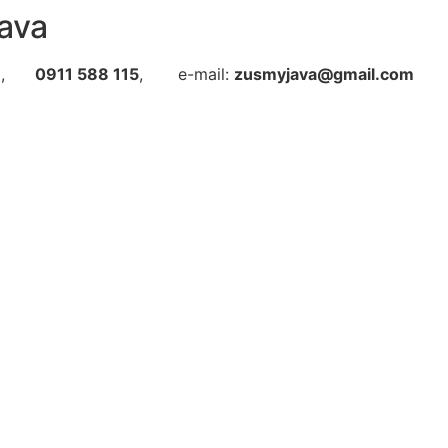
ava
3
,
0911 588 115
, e-mail:
zusmyjava@gmail.com