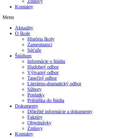
Zmluvy
Kontakty
Menu
Aktuality
O škole
História školy
Zamestnanci
Súťaže
Štúdium
Informácie o štúdiu
Hudobný odbor
Výtvarný odbor
Tanečný odbor
Literárno-dramatický odbor
Súbory
Poplatky
Prihláška do štúdia
Dokumenty
Dôležité informácie a dokumenty
Faktúry
Objednávky
Zmluvy
Kontakty