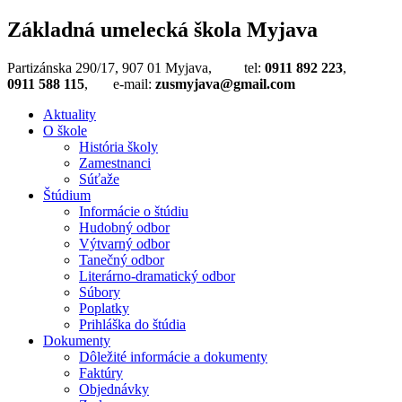
Základná umelecká škola Myjava
Partizánska 290/17, 907 01 Myjava, tel:
0911 892 223
,
0911 588 115
, e-mail:
zusmyjava@gmail.com
Aktuality
O škole
História školy
Zamestnanci
Súťaže
Štúdium
Informácie o štúdiu
Hudobný odbor
Výtvarný odbor
Tanečný odbor
Literárno-dramatický odbor
Súbory
Poplatky
Prihláška do štúdia
Dokumenty
Dôležité informácie a dokumenty
Faktúry
Objednávky