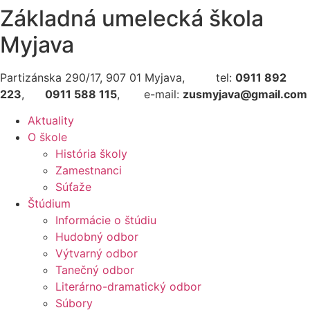
Základná umelecká škola
Myjava
Partizánska 290/17, 907 01 Myjava, tel:
0911 892
223
,
0911 588 115
, e-mail:
zusmyjava@gmail.com
Aktuality
O škole
História školy
Zamestnanci
Súťaže
Štúdium
Informácie o štúdiu
Hudobný odbor
Výtvarný odbor
Tanečný odbor
Literárno-dramatický odbor
Súbory