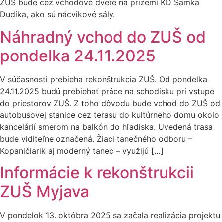
ZUŠ bude cez vchodové dvere na prízemí KD Samka
Dudíka, ako sú nácvikové sály.
Náhradný vchod do ZUŠ od
pondelka 24.11.2025
V súčasnosti prebieha rekonštrukcia ZUŠ. Od pondelka
24.11.2025 budú prebiehať práce na schodisku pri vstupe
do priestorov ZUŠ. Z toho dôvodu bude vchod do ZUŠ od
autobusovej stanice cez terasu do kultúrneho domu okolo
kancelárií smerom na balkón do hľadiska. Uvedená trasa
bude viditeľne označená. Žiaci tanečného odboru –
Kopaničiarik aj moderný tanec – využijú […]
Informácie k rekonštrukcii
ZUŠ Myjava
V pondelok 13. októbra 2025 sa začala realizácia projektu